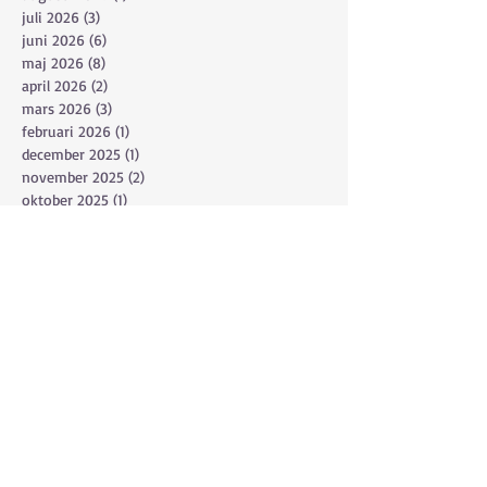
juli 2026
(3)
3 inlägg
juni 2026
(6)
6 inlägg
maj 2026
(8)
8 inlägg
april 2026
(2)
2 inlägg
mars 2026
(3)
3 inlägg
februari 2026
(1)
1 inlägg
december 2025
(1)
1 inlägg
november 2025
(2)
2 inlägg
oktober 2025
(1)
1 inlägg
september 2025
(4)
4 inlägg
augusti 2025
(2)
2 inlägg
juli 2025
(4)
4 inlägg
juni 2025
(14)
14 inlägg
maj 2025
(6)
6 inlägg
april 2025
(5)
5 inlägg
mars 2025
(2)
2 inlägg
januari 2025
(1)
1 inlägg
december 2024
(2)
2 inlägg
november 2024
(1)
1 inlägg
oktober 2024
(2)
2 inlägg
september 2024
(3)
3 inlägg