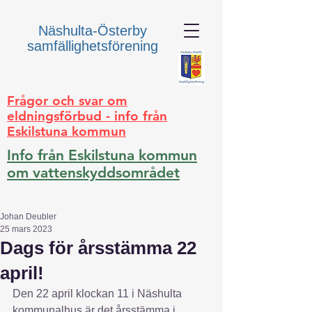
Näshulta-Österby
samfällighetsförening
Frågor och svar om
eldningsförbud - info från
Eskilstuna kommun
Info från Eskilstuna kommun
om vattenskyddsområdet
Johan Deubler
25 mars 2023
Dags för årsstämma 22
april!
Den 22 april klockan 11 i Näshulta 
kommunalhus är det årsstämma i 