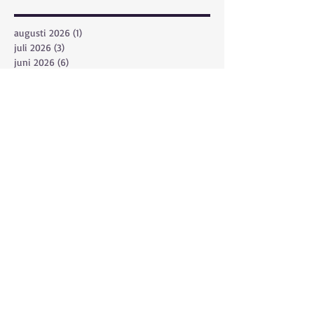
augusti 2026
(1)
1 inlägg
juli 2026
(3)
3 inlägg
juni 2026
(6)
6 inlägg
maj 2026
(8)
8 inlägg
april 2026
(2)
2 inlägg
mars 2026
(3)
3 inlägg
februari 2026
(1)
1 inlägg
december 2025
(1)
1 inlägg
november 2025
(2)
2 inlägg
oktober 2025
(1)
1 inlägg
september 2025
(4)
4 inlägg
augusti 2025
(2)
2 inlägg
juli 2025
(4)
4 inlägg
juni 2025
(14)
14 inlägg
maj 2025
(6)
6 inlägg
april 2025
(5)
5 inlägg
mars 2025
(2)
2 inlägg
januari 2025
(1)
1 inlägg
december 2024
(2)
2 inlägg
november 2024
(1)
1 inlägg