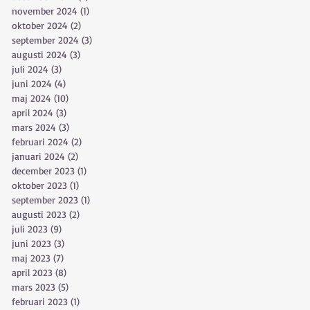
november 2024
(1)
1 inlägg
oktober 2024
(2)
2 inlägg
september 2024
(3)
3 inlägg
augusti 2024
(3)
3 inlägg
juli 2024
(3)
3 inlägg
juni 2024
(4)
4 inlägg
maj 2024
(10)
10 inlägg
april 2024
(3)
3 inlägg
mars 2024
(3)
3 inlägg
februari 2024
(2)
2 inlägg
januari 2024
(2)
2 inlägg
december 2023
(1)
1 inlägg
oktober 2023
(1)
1 inlägg
september 2023
(1)
1 inlägg
augusti 2023
(2)
2 inlägg
juli 2023
(9)
9 inlägg
juni 2023
(3)
3 inlägg
maj 2023
(7)
7 inlägg
april 2023
(8)
8 inlägg
mars 2023
(5)
5 inlägg
februari 2023
(1)
1 inlägg