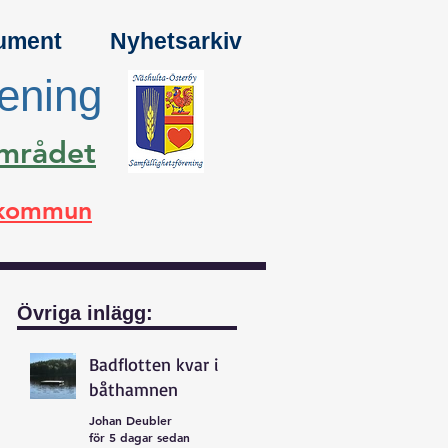
ument
Nyhetsarkiv
rening
området
a kommun
Övriga inlägg:
Badflotten kvar i
båthamnen
Johan Deubler
för 5 dagar sedan