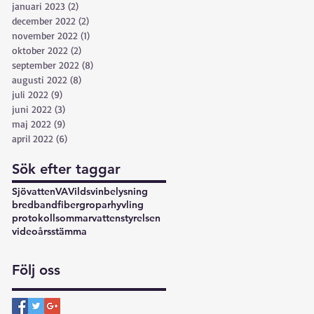
januari 2023
(2)
2 inlägg
december 2022
(2)
2 inlägg
november 2022
(1)
1 inlägg
oktober 2022
(2)
2 inlägg
september 2022
(8)
8 inlägg
augusti 2022
(8)
8 inlägg
juli 2022
(9)
9 inlägg
juni 2022
(3)
3 inlägg
maj 2022
(9)
9 inlägg
april 2022
(6)
6 inlägg
Sök efter taggar
Sjövatten
VA
Vildsvin
belysning
bredband
fiber
gropar
hyvling
protokoll
sommarvatten
styrelsen
video
årsstämma
Följ oss