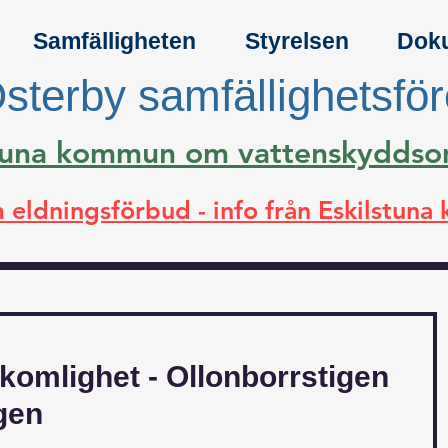
Samfälligheten
Styrelsen
Dok
sterby samfällighetsfö
lstuna kommun om vattenskydds
 eldningsförbud - info från Eskilstun
omlighet - Ollonborrstigen
gen