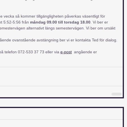
cka så kommer tillgängligheten påverkas väsentligt för
t 5:52-5:56 från 
måndag 09.00 till torsdag 18.00
. Vi ber er
Semestervägen alternativt längs semestervägen. Vi ber om ursäkt 
ende ovanstående avstängning ber vi er kontakta Ted för dialog.
å telefon 072-533 37 73 eller via 
e-post
  angående er 