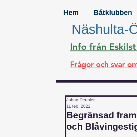
Hem
Båtklubben
Näshulta-Ö
Info från Eski
Frågor och svar om
Johan Deubler
11 feb. 2022
Begränsad framk
och Blåvingesti