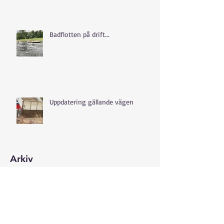
Badflotten på drift...
Uppdatering gällande vägen
Arkiv
augusti 2026
(1)
1 inlägg
juli 2026
(3)
3 inlägg
juni 2026
(6)
6 inlägg
maj 2026
(8)
8 inlägg