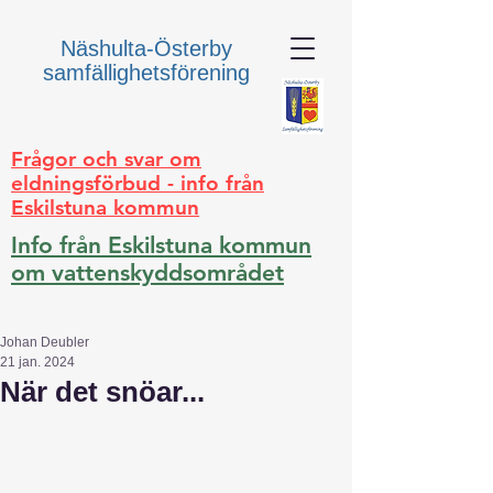
Näshulta-Österby
samfällighetsförening
Frågor och svar om
eldningsförbud - info från
Eskilstuna kommun
Info från Eskilstuna kommun
om vattenskyddsområdet
Johan Deubler
21 jan. 2024
När det snöar...