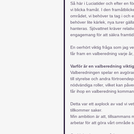
Så här i Luciatider och efter en f
vi blicka framåt. I den framåtblicke
området, vi behöver ta tag i och e
behöver lite kärlek, nya turer g
hanteras. Sjövattnet kräver rela
engagemang för att säkra framtida
En oerhört viktig fråga som jag verk
får fram en valberedning varje år,
Varför är en valberedning vikti
Valberedningen spelar en avgörand
till styrelse och andra förtroendepo
nödvändiga roller, vilket kan påver
får ihop en valberedning kommand
Detta var ett axplock av vad vi vet
tillkommer saker.
Min ambition är att, tillsammans me
arbetar för att göra vårt område 