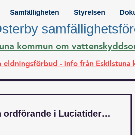
Samfälligheten
Styrelsen
Dok
sterby samfällighetsfö
lstuna kommun om vattenskydds
 eldningsförbud - info från Eskilstun
n ordförande i Luciatider…