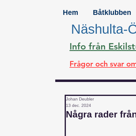
Hem
Båtklubben
Näshulta-Ö
Info från Eski
Frågor och svar om
Johan Deubler
13 dec. 2024
Några rader frå