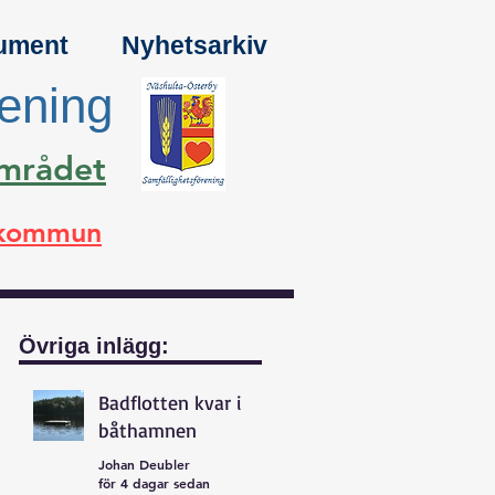
ument
Nyhetsarkiv
rening
området
a kommun
Övriga inlägg:
Badflotten kvar i
båthamnen
Johan Deubler
för 4 dagar sedan