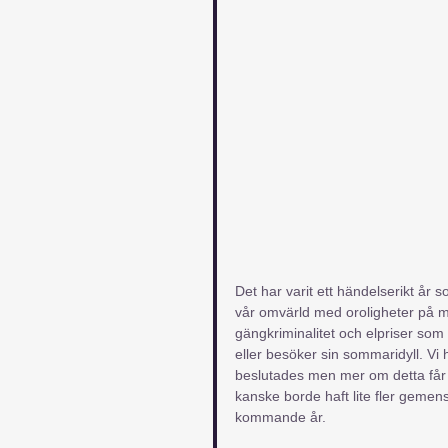
Det har varit ett händelserikt år
vår omvärld med oroligheter på må
gängkriminalitet och elpriser so
eller besöker sin sommaridyll. V
beslutades men mer om detta får n
kanske borde haft lite fler gemen
kommande år.