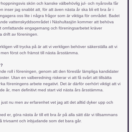
örhoppningsvis skön och kanske välbehövlig jul- och nyårsvila får 
n inser jag snabbt att, för att även nästa år ska bli ett bra år i 
ngagera oss lite i några frågor som är viktiga för området. Badet 
ällande vattenskyddsområdet i Näshultasjön kommer att behöva 
tivt omfattande engagemang och föreningsarbetet kräver 
 drift av föreningen.
ligen vill trycka på är att vi verkligen behöver säkerställa att vi 
 men först och främst till nästa årsstämma.
g?
e roll i föreningen, genom att den föreslår lämpliga kandidater 
ster. Utan en valberedning riskerar vi att få svårt att tillsätta 
ka föreningens arbete negativt. Det är därför oerhört viktigt att vi 
e år, men definitivt med start vid nästa års årsstämma.
 just nu men av erfarenhet vet jag att det alltid dyker upp och 
d er, göra nästa år till ett bra år på alla sätt där vi tillsammans 
så trivsamt och inbjudande som det bara går.