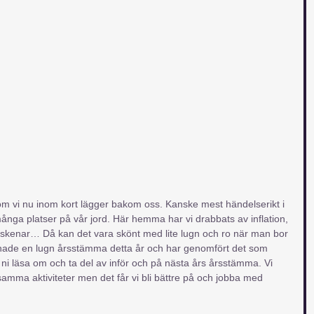
 som vi nu inom kort lägger bakom oss. Kanske mest händelserikt i 
nga platser på vår jord. Här hemma har vi drabbats av inflation, 
m skenar… Då kan det vara skönt med lite lugn och ro när man bor 
i hade en lugn årsstämma detta år och har genomfört det som 
i läsa om och ta del av inför och på nästa års årsstämma. Vi 
samma aktiviteter men det får vi bli bättre på och jobba med 