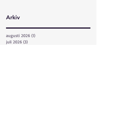
Arkiv
augusti 2026
(1)
1 inlägg
juli 2026
(3)
3 inlägg
juni 2026
(6)
6 inlägg
maj 2026
(8)
8 inlägg
april 2026
(2)
2 inlägg
mars 2026
(3)
3 inlägg
februari 2026
(1)
1 inlägg
december 2025
(1)
1 inlägg
november 2025
(2)
2 inlägg
oktober 2025
(1)
1 inlägg
september 2025
(4)
4 inlägg
augusti 2025
(2)
2 inlägg
juli 2025
(4)
4 inlägg
juni 2025
(14)
14 inlägg
maj 2025
(6)
6 inlägg
april 2025
(5)
5 inlägg