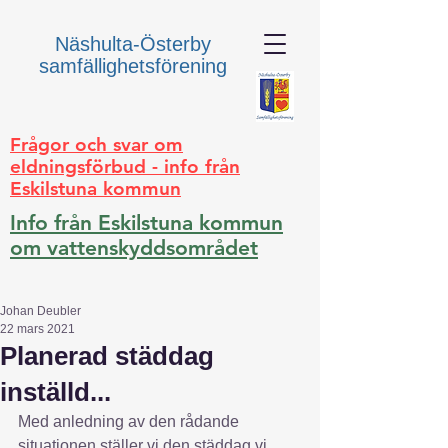
Näshulta-Österby
samfällighetsförening
Frågor och svar om
eldningsförbud - info från
Eskilstuna kommun
Info från Eskilstuna kommun
om vattenskyddsområdet
Johan Deubler
22 mars 2021
Planerad städdag
inställd...
Med anledning av den rådande 
situationen ställer vi den städdag vi 