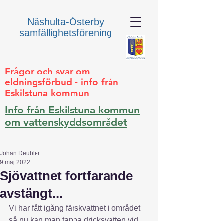
Näshulta-Österby
samfällighetsförening
Frågor och svar om
eldningsförbud - info från
Eskilstuna kommun
Info från Eskilstuna kommun
om vattenskyddsområdet
Johan Deubler
9 maj 2022
Sjövattnet fortfarande
avstängt...
Vi har fått igång färskvattnet i området 
så nu kan man tappa dricksvatten vid 