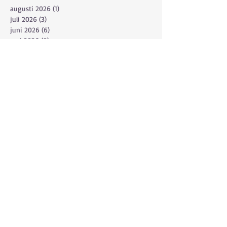
augusti 2026
(1)
1 inlägg
juli 2026
(3)
3 inlägg
juni 2026
(6)
6 inlägg
maj 2026
(8)
8 inlägg
april 2026
(2)
2 inlägg
mars 2026
(3)
3 inlägg
februari 2026
(1)
1 inlägg
december 2025
(1)
1 inlägg
november 2025
(2)
2 inlägg
oktober 2025
(1)
1 inlägg
september 2025
(4)
4 inlägg
augusti 2025
(2)
2 inlägg
juli 2025
(4)
4 inlägg
juni 2025
(14)
14 inlägg
maj 2025
(6)
6 inlägg
april 2025
(5)
5 inlägg
mars 2025
(2)
2 inlägg
januari 2025
(1)
1 inlägg
december 2024
(2)
2 inlägg
november 2024
(1)
1 inlägg
oktober 2024
(2)
2 inlägg