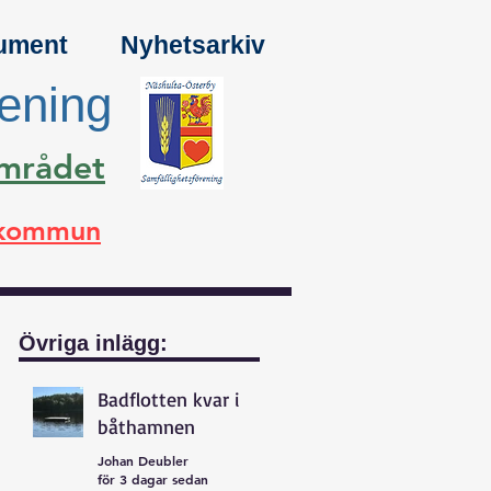
ument
Nyhetsarkiv
rening
området
a kommun
Övriga inlägg:
Badflotten kvar i
båthamnen
Johan Deubler
för 3 dagar sedan