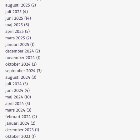
augusti 2025
(2)
2 inlägg
juli 2025
(4)
4 inlägg
juni 2025
(14)
14 inlägg
maj 2025
(6)
6 inlägg
april 2025
(5)
5 inlägg
mars 2025
(2)
2 inlägg
januari 2025
(1)
1 inlägg
december 2024
(2)
2 inlägg
november 2024
(1)
1 inlägg
oktober 2024
(2)
2 inlägg
september 2024
(3)
3 inlägg
augusti 2024
(3)
3 inlägg
juli 2024
(3)
3 inlägg
juni 2024
(4)
4 inlägg
maj 2024
(10)
10 inlägg
april 2024
(3)
3 inlägg
mars 2024
(3)
3 inlägg
februari 2024
(2)
2 inlägg
januari 2024
(2)
2 inlägg
december 2023
(1)
1 inlägg
oktober 2023
(1)
1 inlägg