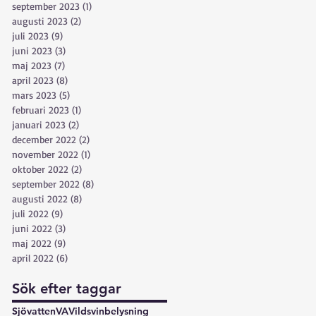
september 2023
(1)
1 inlägg
augusti 2023
(2)
2 inlägg
juli 2023
(9)
9 inlägg
juni 2023
(3)
3 inlägg
maj 2023
(7)
7 inlägg
april 2023
(8)
8 inlägg
mars 2023
(5)
5 inlägg
februari 2023
(1)
1 inlägg
januari 2023
(2)
2 inlägg
december 2022
(2)
2 inlägg
november 2022
(1)
1 inlägg
oktober 2022
(2)
2 inlägg
september 2022
(8)
8 inlägg
augusti 2022
(8)
8 inlägg
juli 2022
(9)
9 inlägg
juni 2022
(3)
3 inlägg
maj 2022
(9)
9 inlägg
april 2022
(6)
6 inlägg
Sök efter taggar
Sjövatten
VA
Vildsvin
belysning