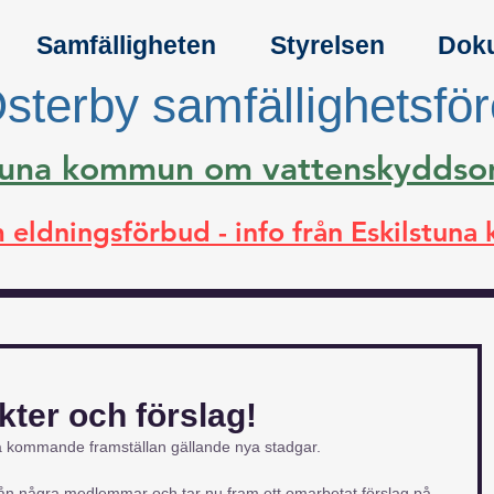
Samfälligheten
Styrelsen
Dok
sterby samfällighetsfö
lstuna kommun om vattenskydds
 eldningsförbud - info från Eskilstun
kter och förslag!
på kommande framställan gällande nya stadgar.
från några medlemmar och tar nu fram ett omarbetat förslag på 