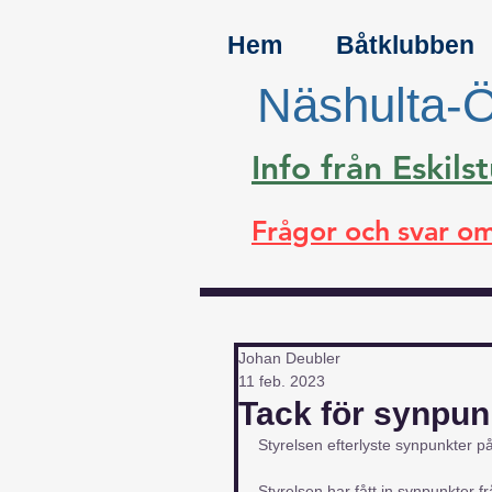
Hem
Båtklubben
Näshulta-Ö
Info från Eski
Frågor och svar om
Johan Deubler
11 feb. 2023
Tack för synpun
Styrelsen efterlyste synpunkter 
Styrelsen har fått in synpunkter 