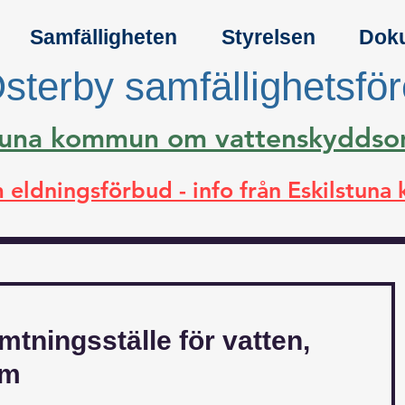
Samfälligheten
Styrelsen
Dok
sterby samfällighetsfö
lstuna kommun om vattenskydds
 eldningsförbud - info från Eskilstun
hämtningsställe för vatten,
mm