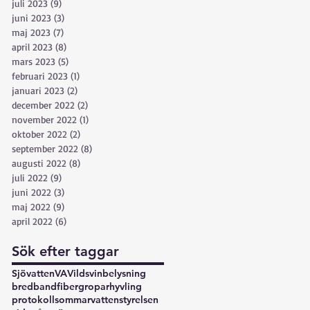
juli 2023
(9)
9 inlägg
juni 2023
(3)
3 inlägg
maj 2023
(7)
7 inlägg
april 2023
(8)
8 inlägg
mars 2023
(5)
5 inlägg
februari 2023
(1)
1 inlägg
januari 2023
(2)
2 inlägg
december 2022
(2)
2 inlägg
november 2022
(1)
1 inlägg
oktober 2022
(2)
2 inlägg
september 2022
(8)
8 inlägg
augusti 2022
(8)
8 inlägg
juli 2022
(9)
9 inlägg
juni 2022
(3)
3 inlägg
maj 2022
(9)
9 inlägg
april 2022
(6)
6 inlägg
Sök efter taggar
Sjövatten
VA
Vildsvin
belysning
bredband
fiber
gropar
hyvling
protokoll
sommarvatten
styrelsen