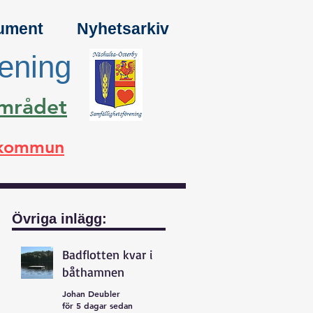
ument
Nyhetsarkiv
rening
området
a kommun
Övriga inlägg:
Badflotten kvar i
båthamnen
Johan Deubler
för 5 dagar sedan