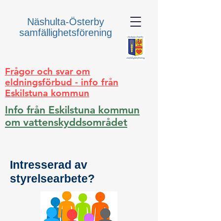
Näshulta-Österby
samfällighetsförening
Frågor och svar om
eldningsförbud - info från
Eskilstuna kommun
Info från Eskilstuna kommun
om vattenskyddsområdet
Intresserad av
styrelsearbete?