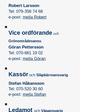
Robert Larsson
Tel:
079-358 74 68
e-post:
mejla Robert
Vice ordförande
och
Grönområdesansv.
Göran Pettersson
Tel: 070-661 19 02
e-post:
mejla Göran
Kassör
och
Släpkärreansvarig
Stefan Håkansson
Tel:
070-520 30 60
e-post:
mejla Stefan
Ledamot
o
ch
Vägansvarig