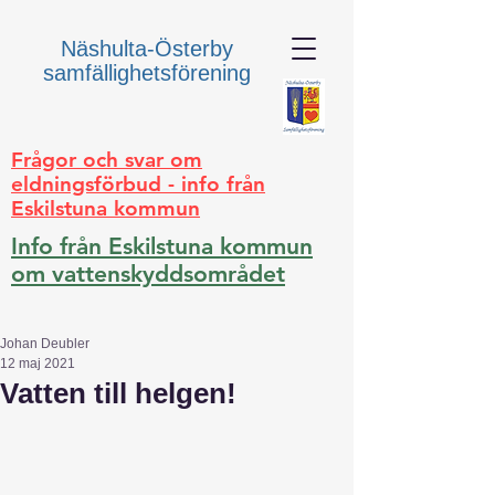
Näshulta-Österby
samfällighetsförening
Frågor och svar om
eldningsförbud - info från
Eskilstuna kommun
Info från Eskilstuna kommun
om vattenskyddsområdet
Johan Deubler
12 maj 2021
Vatten till helgen!