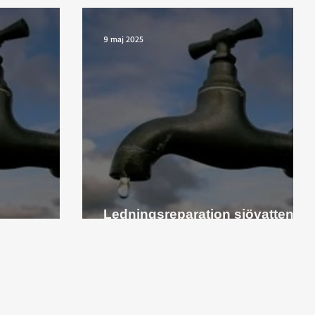
9 maj 2025
Ledningsreparation sjövatten v
opplat!
20.