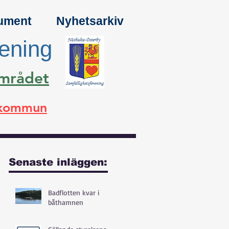
ument
Nyhetsarkiv
rening
området
a kommun
Senaste inläggen:
Badflotten kvar i
båthamnen