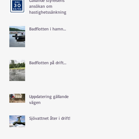
Gällande styrelsens
ansökan om
hastighetssänkning
Badflotten i hamn...
Badflotten på drift...
Uppdatering gällande
vägen
Sjövattnet åter i drift!