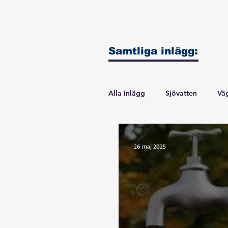
Samtliga inlägg:
Alla inlägg
Sjövatten
Vä
VA-projektet
Båtklubbe
26 maj 2025