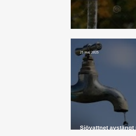
Sjövattnet åter i drift
25 maj 2025
Sjövattnet avstängt
läckage!