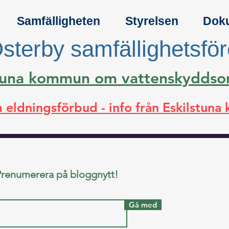
Samfälligheten
Styrelsen
Dok
sterby samfällighetsfö
lstuna kommun om vattenskydds
 eldningsförbud - info från Eskilstun
Prenumerera på bloggnytt!
Gå med