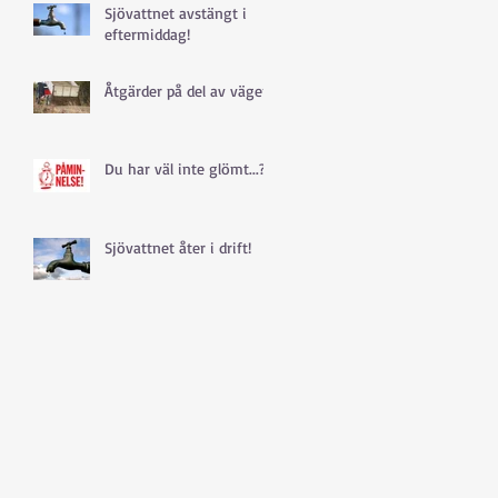
Sjövattnet avstängt i
eftermiddag!
Åtgärder på del av vägen
Du har väl inte glömt...?
Sjövattnet åter i drift!