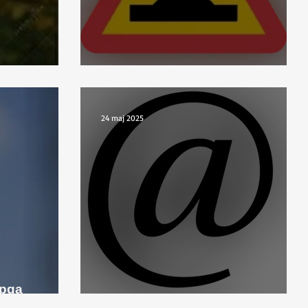
!
Låt farthindren vara!!!
24 maj 2025
 pga
Problem med uppdateringar...