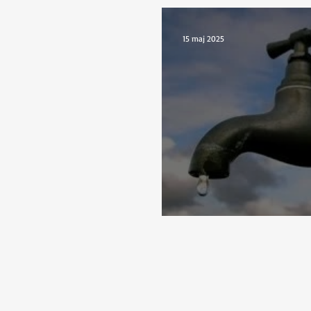
15 maj 2025
Sjövattnet är nu påk