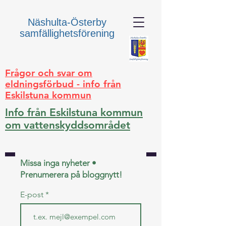
Näshulta-Österby
samfällighetsförening
Frågor och svar om
eldningsförbud - info från
Eskilstuna kommun
Info från Eskilstuna kommun
om vattenskyddsområdet
Missa inga nyheter •
Prenumerera på bloggnytt!
E-post