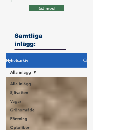
Gå med
Samtliga
inlägg:
Nyhetsarkiv
Alla inlägg
Alla inlägg
Sjövatten
Vägar
Grönområde
Förening
Optofiber