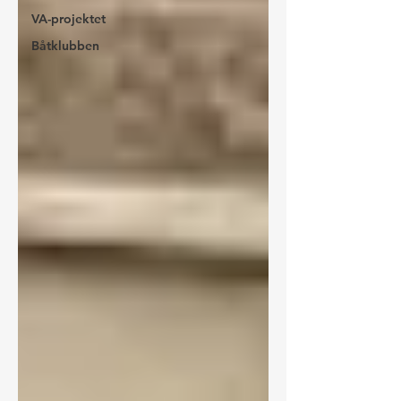
VA-projektet
Båtklubben